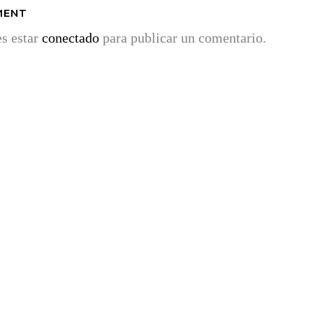
MENT
es estar
conectado
para publicar un comentario.
ÚLTIMAS NOTICIAS
¿Qué cepillo de dientes es el más adecuado?
¿Cuándo cambiarlo?
26 abril, 2020
Los primeros cuidados los dientes de mi bebé
via)
13 diciembre, 2017
Cinco años con vosotros… y nueva web
13 diciembre, 2017
ia)