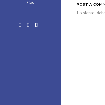
Cas
POST A COM
Lo siento, deb
DÓNDE ESTAMOS
Vitoria-Gasteiz Kalea, 2
20018 Donostia, Gipuzkoa
Tlf: 943 22 74 49
Lun
09:30 – 16:30 (bajo cita pre
Mar
09:30 – 16:30
Mié
12:30 – 18:30
Jue
10:00 – 18:00
Vie
10:00 – 17:00 (bajo cita prev
Sáb, Dom
Cerrado